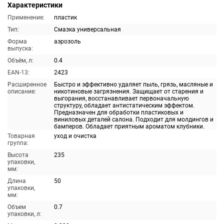
Характеристики
Применение:
пластик
Тип:
Смазка универсальная
Форма
аэрозоль
выпуска:
Объём, л:
0.4
EAN-13:
2423
Расширенное
Быстро и эффективно удаляет пыль, грязь, масляные и
описание:
никотиновые загрязнения. Защищает от старения и
выгорания, восстанавливает первоначальную
структуру, обладает антистатическим эффектом.
Предназначен для обработки пластиковых и
виниловых деталей салона. Подходит для молдингов и
бамперов. Обладает приятным ароматом клубники.
Товарная
уход и очистка
группа:
Высота
235
упаковки,
мм:
Длина
50
упаковки,
мм:
Объем
0.7
упаковки, л: