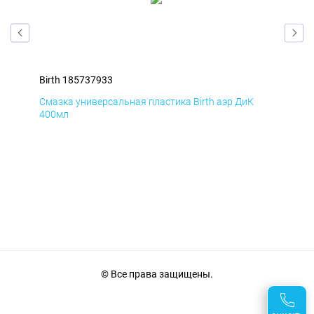
Birth 185737933
Bir
Смазка универсальная пластика Birth аэр ДиК
Сма
400мл
40
© Все права защищены.