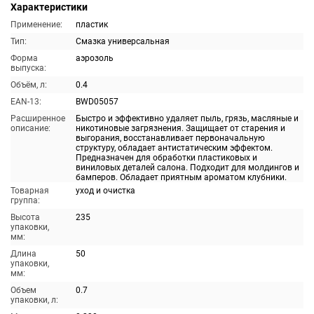
Характеристики
Применение:
пластик
Тип:
Смазка универсальная
Форма
аэрозоль
выпуска:
Объём, л:
0.4
EAN-13:
BWD05057
Расширенное
Быстро и эффективно удаляет пыль, грязь, масляные и
описание:
никотиновые загрязнения. Защищает от старения и
выгорания, восстанавливает первоначальную
структуру, обладает антистатическим эффектом.
Предназначен для обработки пластиковых и
виниловых деталей салона. Подходит для молдингов и
бамперов. Обладает приятным ароматом клубники.
Товарная
уход и очистка
группа:
Высота
235
упаковки,
мм:
Длина
50
упаковки,
мм:
Объем
0.7
упаковки, л: