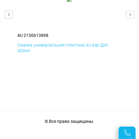
4U 2130613898
4U 
Смазка универсальная пластика 4U аэр ДиК
Сма
400мл
40
© Все права защищены.