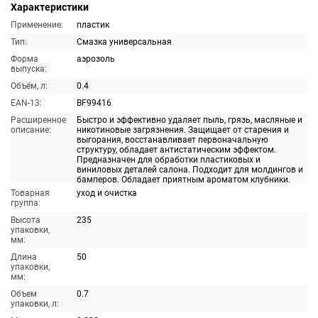
Характеристики
Применение:
пластик
Тип:
Смазка универсальная
Форма
аэрозоль
выпуска:
Объём, л:
0.4
EAN-13:
BF99416
Расширенное
Быстро и эффективно удаляет пыль, грязь, масляные и
описание:
никотиновые загрязнения. Защищает от старения и
выгорания, восстанавливает первоначальную
структуру, обладает антистатическим эффектом.
Предназначен для обработки пластиковых и
виниловых деталей салона. Подходит для молдингов и
бамперов. Обладает приятным ароматом клубники.
Товарная
уход и очистка
группа:
Высота
235
упаковки,
мм:
Длина
50
упаковки,
мм:
Объем
0.7
упаковки, л: