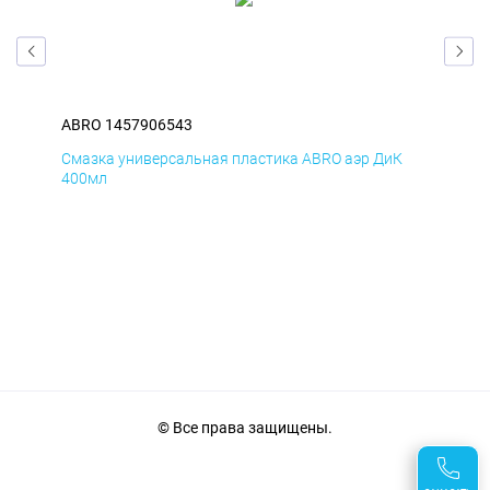
ABRO 1457906543
ABR
Д
Смазка универсальная пластика ABRO аэр ДиК
Сма
400мл
40
© Все права защищены.