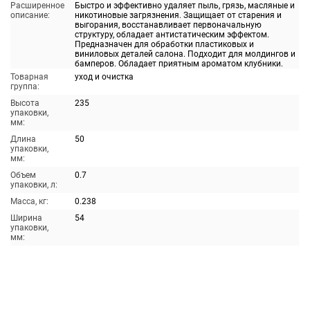
Расширенное
Быстро и эффективно удаляет пыль, грязь, масляные и
описание:
никотиновые загрязнения. Защищает от старения и
выгорания, восстанавливает первоначальную
структуру, обладает антистатическим эффектом.
Предназначен для обработки пластиковых и
виниловых деталей салона. Подходит для молдингов и
бамперов. Обладает приятным ароматом клубники.
Товарная
уход и очистка
группа:
Высота
235
упаковки,
мм:
Длина
50
упаковки,
мм:
Объем
0.7
упаковки, л:
Масса, кг:
0.238
Ширина
54
упаковки,
мм: