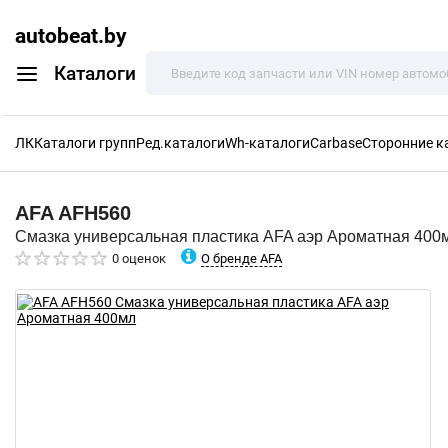
autobeat.by
Каталоги
ЛК
Каталоги групп
Ред.каталоги
Wh-каталоги
Carbase
Сторонние к
AFA
AFH560
Смазка универсальная пластика AFA аэр Ароматная 400
О бренде AFA
0 оценок