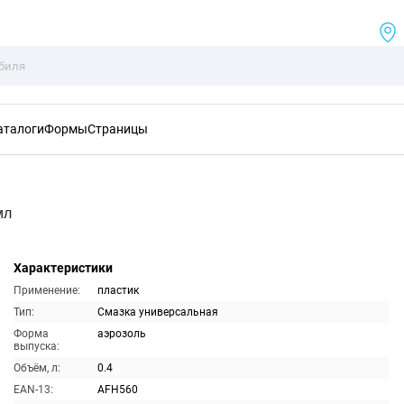
аталоги
Формы
Страницы
мл
Характеристики
Применение:
пластик
Тип:
Смазка универсальная
Форма
аэрозоль
выпуска:
Объём, л:
0.4
EAN-13:
AFH560