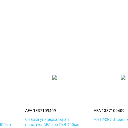
AFA 1337109409
AFA 1337109409
я
Смазка универсальная
АНТИФРИЗ красны
 400мл
пластика AFA аэр ПхВ 400мл