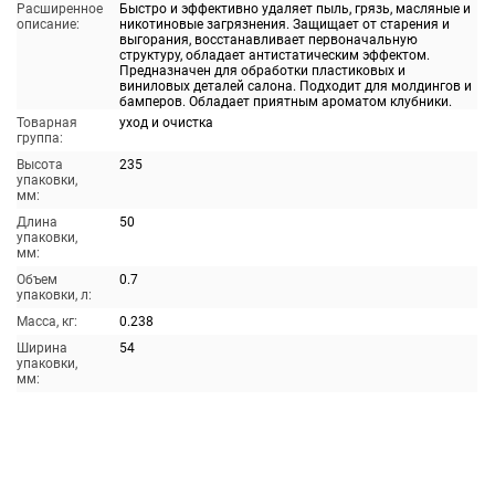
Расширенное
Быстро и эффективно удаляет пыль, грязь, масляные и
описание:
никотиновые загрязнения. Защищает от старения и
выгорания, восстанавливает первоначальную
структуру, обладает антистатическим эффектом.
Предназначен для обработки пластиковых и
виниловых деталей салона. Подходит для молдингов и
бамперов. Обладает приятным ароматом клубники.
Товарная
уход и очистка
группа:
Высота
235
упаковки,
мм:
Длина
50
упаковки,
мм:
Объем
0.7
упаковки, л:
Масса, кг:
0.238
Ширина
54
упаковки,
мм: