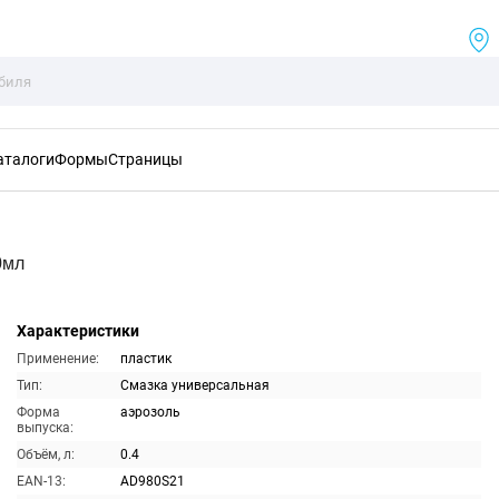
аталоги
Формы
Страницы
0мл
Характеристики
Применение:
пластик
Тип:
Смазка универсальная
Форма
аэрозоль
выпуска:
Объём, л:
0.4
EAN-13:
AD980S21