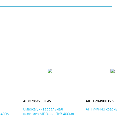
AIDO 284900195
AIDO 284900195
я
Смазка универсальная
АНТИФРИЗ красны
К 400мл
пластика AIDO аэр ПхВ 400мл