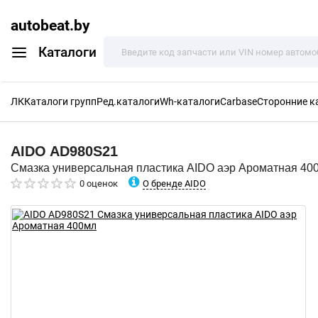
autobeat.by
Каталоги
ЛК
Каталоги групп
Ред.каталоги
Wh-каталоги
Carbase
Сторонние к
AIDO
AD980S21
Смазка универсальная пластика AIDO аэр Ароматная 40
О бренде AIDO
0 оценок