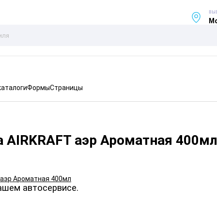
ВЫ
Мо
каталоги
Формы
Страницы
а AIRKRAFT аэр Ароматная 400м
ашем автосервисе.