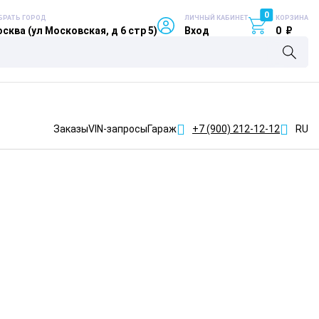
0
БРАТЬ ГОРОД
ЛИЧНЫЙ КАБИНЕТ
КОРЗИНА
сква (ул Московская, д 6 стр 5)
Вход
0
₽
Заказы
VIN-запросы
Гараж
+7 (900)
212-12-12
RU
л