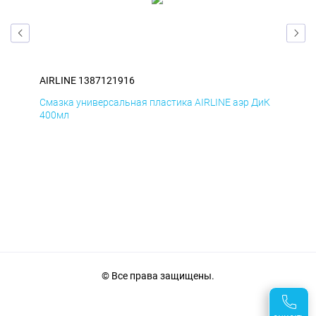
AIRLINE 1387121916
AIR
БмД
Смазка универсальная пластика AIRLINE аэр ДиК
Сма
400мл
40
© Все права защищены.