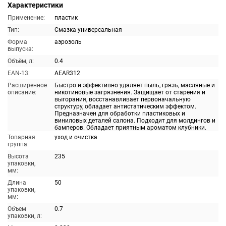
Характеристики
Применение:
пластик
Тип:
Смазка универсальная
Форма
аэрозоль
выпуска:
Объём, л:
0.4
EAN-13:
AEAR312
Расширенное
Быстро и эффективно удаляет пыль, грязь, масляные и
описание:
никотиновые загрязнения. Защищает от старения и
выгорания, восстанавливает первоначальную
структуру, обладает антистатическим эффектом.
Предназначен для обработки пластиковых и
виниловых деталей салона. Подходит для молдингов и
бамперов. Обладает приятным ароматом клубники.
Товарная
уход и очистка
группа:
Высота
235
упаковки,
мм:
Длина
50
упаковки,
мм:
Объем
0.7
упаковки, л: