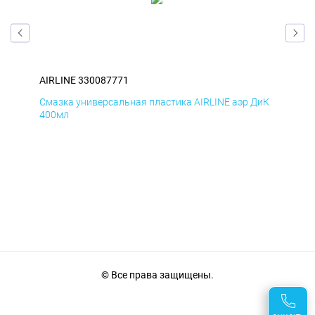
AIRLINE 330087771
AIR
БмД
Смазка универсальная пластика AIRLINE аэр ДиК
Сма
400мл
40
© Все права защищены.