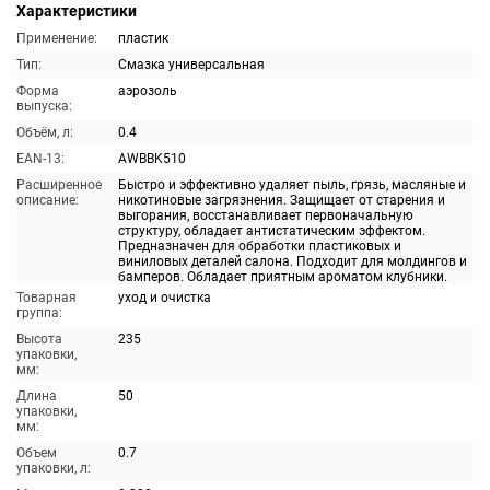
Характеристики
Применение:
пластик
Тип:
Смазка универсальная
Форма
аэрозоль
выпуска:
Объём, л:
0.4
EAN-13:
AWBBK510
Расширенное
Быстро и эффективно удаляет пыль, грязь, масляные и
описание:
никотиновые загрязнения. Защищает от старения и
выгорания, восстанавливает первоначальную
структуру, обладает антистатическим эффектом.
Предназначен для обработки пластиковых и
виниловых деталей салона. Подходит для молдингов и
бамперов. Обладает приятным ароматом клубники.
Товарная
уход и очистка
группа:
Высота
235
упаковки,
мм:
Длина
50
упаковки,
мм:
Объем
0.7
упаковки, л: