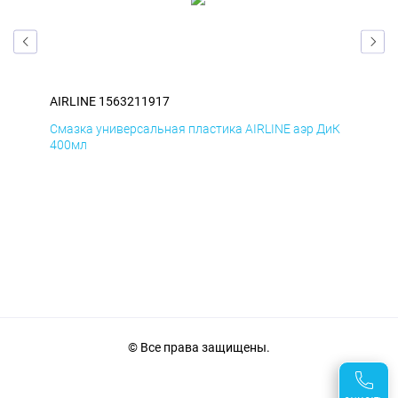
AIRLINE 1563211917
AIR
БмД
Смазка универсальная пластика AIRLINE аэр ДиК
Сма
400мл
40
© Все права защищены.