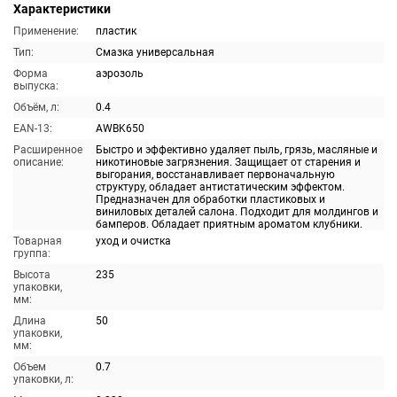
Характеристики
Применение:
пластик
Тип:
Смазка универсальная
Форма
аэрозоль
выпуска:
Объём, л:
0.4
EAN-13:
AWBK650
Расширенное
Быстро и эффективно удаляет пыль, грязь, масляные и
описание:
никотиновые загрязнения. Защищает от старения и
выгорания, восстанавливает первоначальную
структуру, обладает антистатическим эффектом.
Предназначен для обработки пластиковых и
виниловых деталей салона. Подходит для молдингов и
бамперов. Обладает приятным ароматом клубники.
Товарная
уход и очистка
группа:
Высота
235
упаковки,
мм:
Длина
50
упаковки,
мм:
Объем
0.7
упаковки, л: