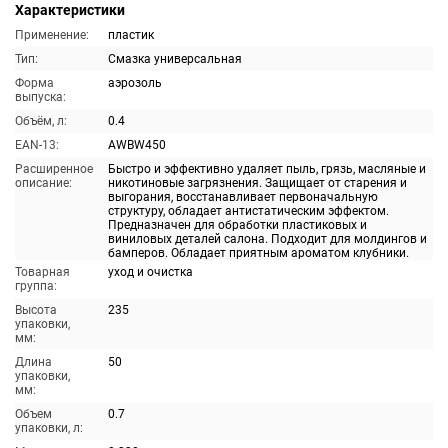
Характеристики
Применение:
пластик
Тип:
Смазка универсальная
Форма
аэрозоль
выпуска:
Объём, л:
0.4
EAN-13:
AWBW450
Расширенное
Быстро и эффективно удаляет пыль, грязь, масляные и
описание:
никотиновые загрязнения. Защищает от старения и
выгорания, восстанавливает первоначальную
структуру, обладает антистатическим эффектом.
Предназначен для обработки пластиковых и
виниловых деталей салона. Подходит для молдингов и
бамперов. Обладает приятным ароматом клубники.
Товарная
уход и очистка
группа:
Высота
235
упаковки,
мм:
Длина
50
упаковки,
мм:
Объем
0.7
упаковки, л: