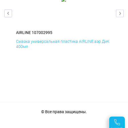
AIRLINE 107002995
AIR
БмД
Смазка универсальная пластика AIRLINE аэр ДиК
Сма
400мл
40
© Все права защищены.