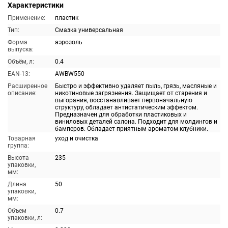
Характеристики
Применение:
пластик
Тип:
Смазка универсальная
Форма
аэрозоль
выпуска:
Объём, л:
0.4
EAN-13:
AWBW550
Расширенное
Быстро и эффективно удаляет пыль, грязь, масляные и
описание:
никотиновые загрязнения. Защищает от старения и
выгорания, восстанавливает первоначальную
структуру, обладает антистатическим эффектом.
Предназначен для обработки пластиковых и
виниловых деталей салона. Подходит для молдингов и
бамперов. Обладает приятным ароматом клубники.
Товарная
уход и очистка
группа:
Высота
235
упаковки,
мм:
Длина
50
упаковки,
мм:
Объем
0.7
упаковки, л: