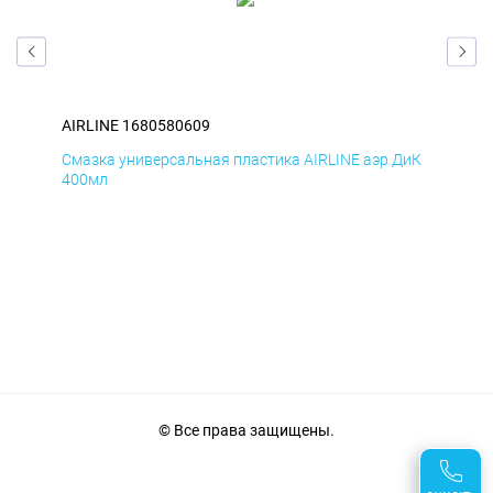
AIRLINE 1680580609
AIR
БмД
Смазка универсальная пластика AIRLINE аэр ДиК
Сма
400мл
40
© Все права защищены.