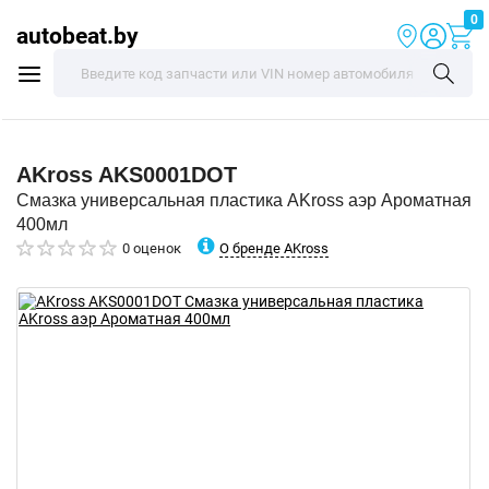
0
autobeat.by
AKross
AKS0001DOT
Смазка универсальная пластика AKross аэр Ароматная
400мл
О бренде AKross
0 оценок