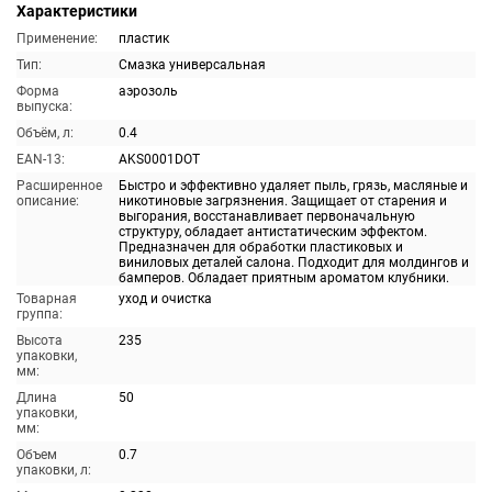
Характеристики
Применение:
пластик
Тип:
Смазка универсальная
Форма
аэрозоль
выпуска:
Объём, л:
0.4
EAN-13:
AKS0001DOT
Расширенное
Быстро и эффективно удаляет пыль, грязь, масляные и
описание:
никотиновые загрязнения. Защищает от старения и
выгорания, восстанавливает первоначальную
структуру, обладает антистатическим эффектом.
Предназначен для обработки пластиковых и
виниловых деталей салона. Подходит для молдингов и
бамперов. Обладает приятным ароматом клубники.
Товарная
уход и очистка
группа:
Высота
235
упаковки,
мм:
Длина
50
упаковки,
мм:
Объем
0.7
упаковки, л: