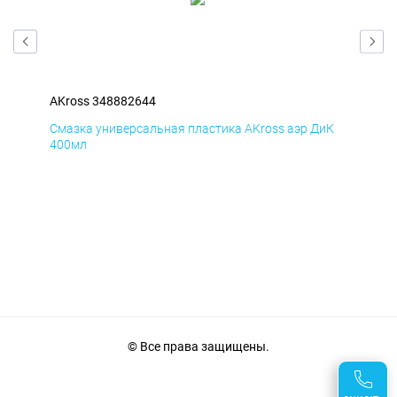
AKross 348882644
AKr
мД
Смазка универсальная пластика AKross аэр ДиК
Сма
400мл
40
© Все права защищены.