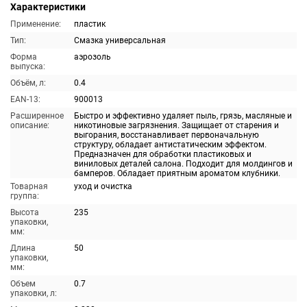
Характеристики
Применение:
пластик
Тип:
Смазка универсальная
Форма
аэрозоль
выпуска:
Объём, л:
0.4
EAN-13:
900013
Расширенное
Быстро и эффективно удаляет пыль, грязь, масляные и
описание:
никотиновые загрязнения. Защищает от старения и
выгорания, восстанавливает первоначальную
структуру, обладает антистатическим эффектом.
Предназначен для обработки пластиковых и
виниловых деталей салона. Подходит для молдингов и
бамперов. Обладает приятным ароматом клубники.
Товарная
уход и очистка
группа:
Высота
235
упаковки,
мм:
Длина
50
упаковки,
мм:
Объем
0.7
упаковки, л: