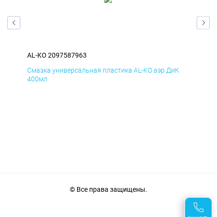
AL-KO 2097587963
AL-
Д
Смазка универсальная пластика AL-KO аэр ДиК
Сма
400мл
40
© Все права защищены.