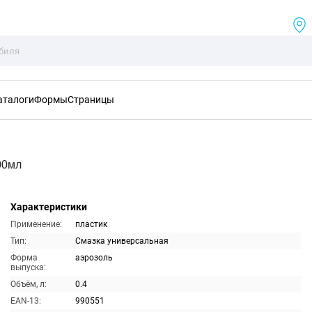
аталоги
Формы
Страницы
00мл
Характеристики
Применение:
пластик
Тип:
Смазка универсальная
Форма
аэрозоль
выпуска:
Объём, л:
0.4
EAN-13:
990551