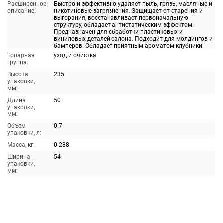
Расширенное
Быстро и эффективно удаляет пыль, грязь, масляные и
описание:
никотиновые загрязнения. Защищает от старения и
выгорания, восстанавливает первоначальную
структуру, обладает антистатическим эффектом.
Предназначен для обработки пластиковых и
виниловых деталей салона. Подходит для молдингов и
бамперов. Обладает приятным ароматом клубники.
Товарная
уход и очистка
группа:
Высота
235
упаковки,
мм:
Длина
50
упаковки,
мм:
Объем
0.7
упаковки, л:
Масса, кг:
0.238
Ширина
54
упаковки,
мм: