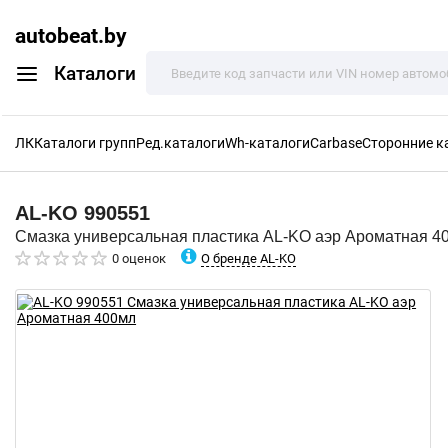
autobeat.by
Каталоги
ЛК
Каталоги групп
Ред.каталоги
Wh-каталоги
Carbase
Сторонние к
AL-KO
990551
Смазка универсальная пластика AL-KO аэр Ароматная 4
О бренде AL-KO
0 оценок