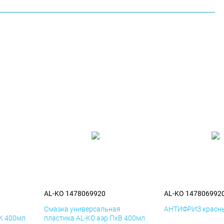
AL-KO 1478069920
AL-KO 147806992
я
Смазка универсальная
АНТИФРИЗ красны
иК 400мл
пластика AL-KO аэр ПхВ 400мл