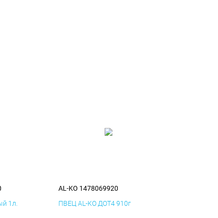
0
AL-KO 1478069920
й 1л.
ПВЕЦ AL-KO ДОТ4 910г