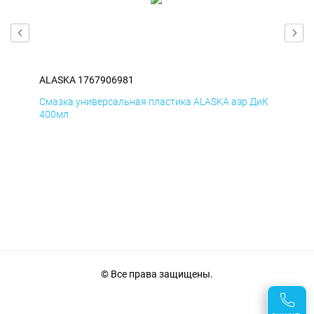
ALASKA 1767906981
ALA
БмД
Смазка универсальная пластика ALASKA аэр ДиК
Сма
400мл
40
© Все права защищены.