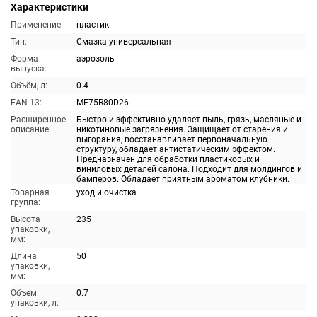
Характеристики
Применение:
пластик
Тип:
Смазка универсальная
Форма
аэрозоль
выпуска:
Объём, л:
0.4
EAN-13:
MF75R80D26
Расширенное
Быстро и эффективно удаляет пыль, грязь, масляные и
описание:
никотиновые загрязнения. Защищает от старения и
выгорания, восстанавливает первоначальную
структуру, обладает антистатическим эффектом.
Предназначен для обработки пластиковых и
виниловых деталей салона. Подходит для молдингов и
бамперов. Обладает приятным ароматом клубники.
Товарная
уход и очистка
группа:
Высота
235
упаковки,
мм:
Длина
50
упаковки,
мм:
Объем
0.7
упаковки, л: