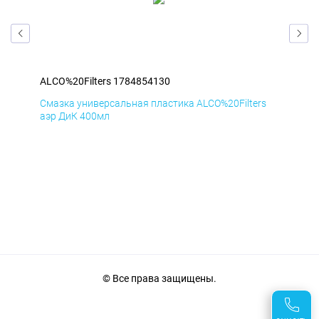
ALCO%20Filters 1784854130
ALC
s
Смазка универсальная пластика ALCO%20Filters
Сма
аэр ДиК 400мл
аэр
© Все права защищены.