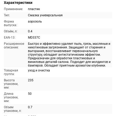
Характеристики
Применение:
пластик
Тип:
Смазка универсальная
Форма
аэрозоль
выпуска:
Объём, л:
0.4
EAN-13:
MD337C
Расширенное
Быстро и эффективно удаляет пыль, грязь, масляные и
описание:
никотиновые загрязнения. Защищает от старения и
выгорания, восстанавливает первоначальную
структуру, обладает антистатическим эффектом.
Предназначен для обработки пластиковых и
виниловых деталей салона. Подходит для молдингов и
бамперов. Обладает приятным ароматом клубники.
Товарная
уход и очистка
группа:
Высота
235
упаковки,
мм:
Длина
50
упаковки,
мм:
Объем
0.7
упаковки, л: