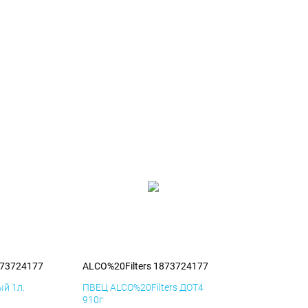
873724177
ALCO%20Filters 1873724177
й 1л.
ПВЕЦ ALCO%20Filters ДОТ4
910г