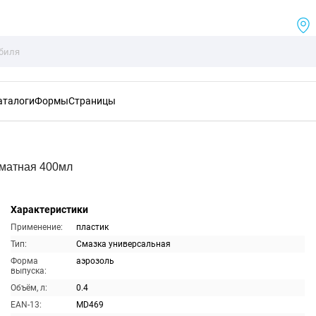
аталоги
Формы
Страницы
оматная 400мл
Характеристики
Применение:
пластик
Тип:
Смазка универсальная
Форма
аэрозоль
выпуска:
Объём, л:
0.4
EAN-13:
MD469