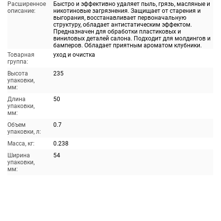
Расширенное
Быстро и эффективно удаляет пыль, грязь, масляные и
описание:
никотиновые загрязнения. Защищает от старения и
выгорания, восстанавливает первоначальную
структуру, обладает антистатическим эффектом.
Предназначен для обработки пластиковых и
виниловых деталей салона. Подходит для молдингов и
бамперов. Обладает приятным ароматом клубники.
Товарная
уход и очистка
группа:
Высота
235
упаковки,
мм:
Длина
50
упаковки,
мм:
Объем
0.7
упаковки, л:
Масса, кг:
0.238
Ширина
54
упаковки,
мм: