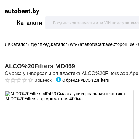
autobeat.by
Каталоги
ЛК
Каталоги групп
Ред.каталоги
Wh-каталоги
Carbase
Сторонние к
ALCO%20Filters
MD469
Смазка универсальная пластика ALCO%20Filters аэр Ар
О бренде ALCO%20Filters
0 оценок