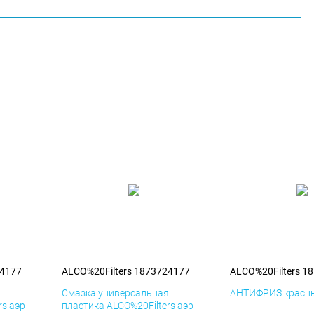
24177
ALCO%20Filters 1873724177
ALCO%20Filters 1
я
Смазка универсальная
АНТИФРИЗ красны
rs аэр
пластика ALCO%20Filters аэр