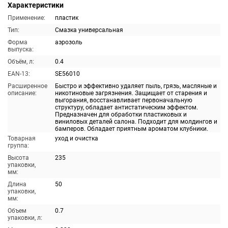
Характеристики
Применение:
пластик
Тип:
Смазка универсальная
Форма
аэрозоль
выпуска:
Объём, л:
0.4
EAN-13:
SE56010
Расширенное
Быстро и эффективно удаляет пыль, грязь, масляные и
описание:
никотиновые загрязнения. Защищает от старения и
выгорания, восстанавливает первоначальную
структуру, обладает антистатическим эффектом.
Предназначен для обработки пластиковых и
виниловых деталей салона. Подходит для молдингов и
бамперов. Обладает приятным ароматом клубники.
Товарная
уход и очистка
группа:
Высота
235
упаковки,
мм:
Длина
50
упаковки,
мм:
Объем
0.7
упаковки, л: