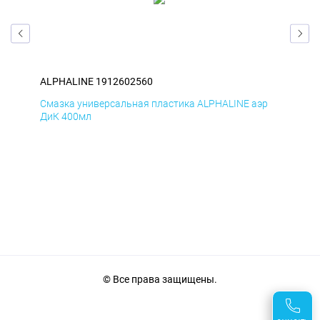
ALPHALINE 1912602560
ALP
р
Смазка универсальная пластика ALPHALINE аэр
Сма
ДиК 400мл
ПхВ
© Все права защищены.