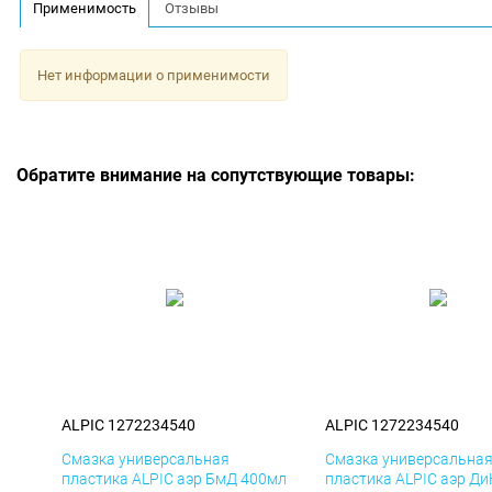
Применимость
Отзывы
Нет информации о применимости
Обратите внимание на сопутствующие товары:
ALPIC 1272234540
ALPIC 1272234540
Смазка универсальная
Смазка универсальна
пластика ALPIC аэр БмД 400мл
пластика ALPIC аэр Д