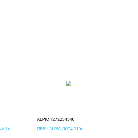
0
ALPIC 1272234540
й 1л.
ПВЕЦ ALPIC ДОТ4 910г