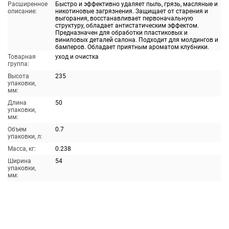
Расширенное
Быстро и эффективно удаляет пыль, грязь, масляные и
описание:
никотиновые загрязнения. Защищает от старения и
выгорания, восстанавливает первоначальную
структуру, обладает антистатическим эффектом.
Предназначен для обработки пластиковых и
виниловых деталей салона. Подходит для молдингов и
бамперов. Обладает приятным ароматом клубники.
Товарная
уход и очистка
группа:
Высота
235
упаковки,
мм:
Длина
50
упаковки,
мм:
Объем
0.7
упаковки, л:
Масса, кг:
0.238
Ширина
54
упаковки,
мм: