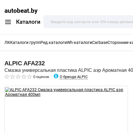
autobeat.by
Каталоги
ЛК
Каталоги групп
Ред.каталоги
Wh-каталоги
Carbase
Сторонние к
ALPIC
AFA232
Смазка универсальная пластика ALPIC аэр Ароматная 4
О бренде ALPIC
0 оценок