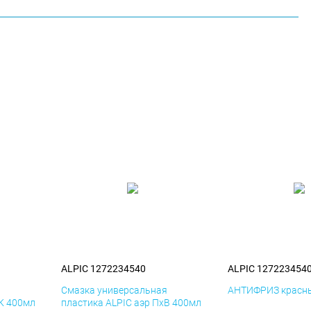
ALPIC 1272234540
ALPIC 127223454
я
Смазка универсальная
АНТИФРИЗ красны
иК 400мл
пластика ALPIC аэр ПхВ 400мл