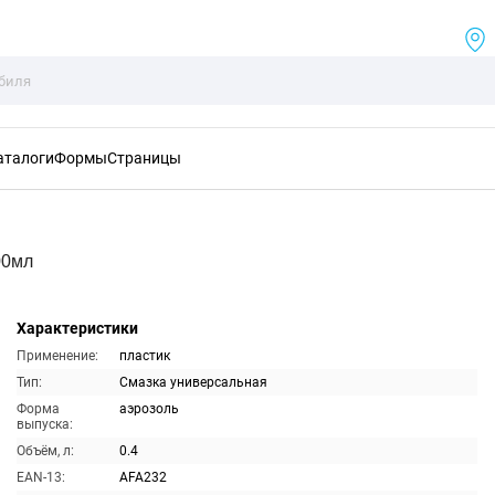
аталоги
Формы
Страницы
00мл
Характеристики
Применение:
пластик
Тип:
Смазка универсальная
Форма
аэрозоль
выпуска:
Объём, л:
0.4
EAN-13:
AFA232