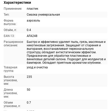
Характеристики
Применение:
пластик
Тип:
Смазка универсальная
Форма
аэрозоль
выпуска:
Объём, л:
0.4
EAN-13:
AFA248
Расширенное
Быстро и эффективно удаляет пыль, грязь, масляные и
описание:
никотиновые загрязнения. Защищает от старения и
выгорания, восстанавливает первоначальную
структуру, обладает антистатическим эффектом.
Предназначен для обработки пластиковых и
виниловых деталей салона. Подходит для молдингов и
бамперов. Обладает приятным ароматом клубники.
Товарная
уход и очистка
группа:
Высота
235
упаковки,
мм:
Длина
50
упаковки,
мм:
Объем
0.7
упаковки, л: