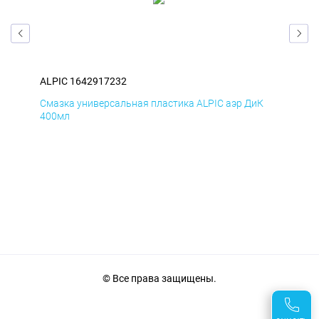
ALPIC 1642917232
ALP
Д
Смазка универсальная пластика ALPIC аэр ДиК
Сма
400мл
40
© Все права защищены.