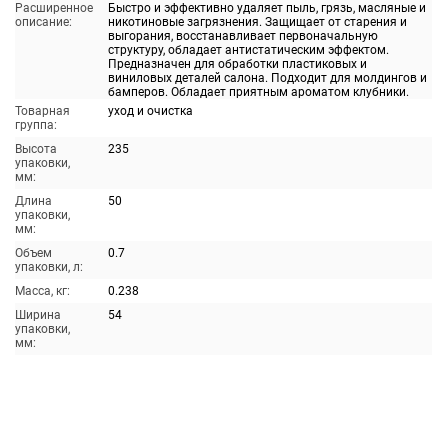
Расширенное
Быстро и эффективно удаляет пыль, грязь, масляные и
описание:
никотиновые загрязнения. Защищает от старения и
выгорания, восстанавливает первоначальную
структуру, обладает антистатическим эффектом.
Предназначен для обработки пластиковых и
виниловых деталей салона. Подходит для молдингов и
бамперов. Обладает приятным ароматом клубники.
Товарная
уход и очистка
группа:
Высота
235
упаковки,
мм:
Длина
50
упаковки,
мм:
Объем
0.7
упаковки, л:
Масса, кг:
0.238
Ширина
54
упаковки,
мм: