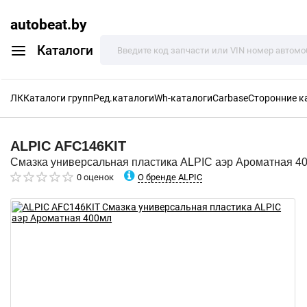
autobeat.by
Каталоги
ЛК
Каталоги групп
Ред.каталоги
Wh-каталоги
Carbase
Сторонние к
ALPIC
AFC146KIT
Смазка универсальная пластика ALPIC аэр Ароматная 4
О бренде ALPIC
0 оценок