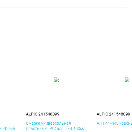
ALPIC 241548099
ALPIC 241548099
я
Смазка универсальная
АНТИФРИЗ красны
иК 400мл
пластика ALPIC аэр ПхВ 400мл