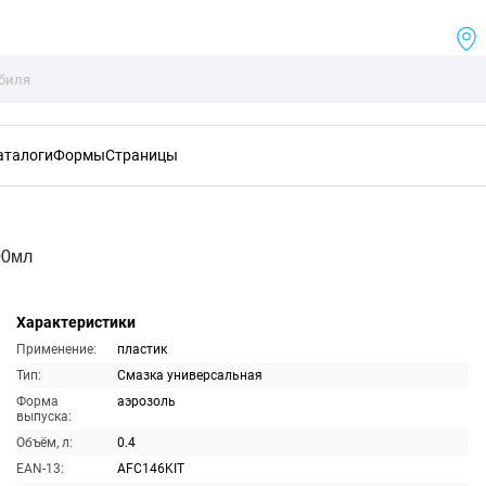
аталоги
Формы
Страницы
00мл
Характеристики
Применение:
пластик
Тип:
Смазка универсальная
Форма
аэрозоль
выпуска:
Объём, л:
0.4
EAN-13:
AFC146KIT