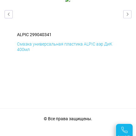
ALPIC 299040341
ALP
Д
Смазка универсальная пластика ALPIC аэр ДиК
Сма
400мл
40
© Все права защищены.