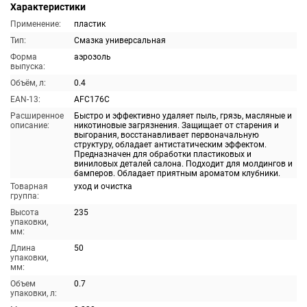
Характеристики
Применение:
пластик
Тип:
Смазка универсальная
Форма
аэрозоль
выпуска:
Объём, л:
0.4
EAN-13:
AFC176C
Расширенное
Быстро и эффективно удаляет пыль, грязь, масляные и
описание:
никотиновые загрязнения. Защищает от старения и
выгорания, восстанавливает первоначальную
структуру, обладает антистатическим эффектом.
Предназначен для обработки пластиковых и
виниловых деталей салона. Подходит для молдингов и
бамперов. Обладает приятным ароматом клубники.
Товарная
уход и очистка
группа:
Высота
235
упаковки,
мм:
Длина
50
упаковки,
мм:
Объем
0.7
упаковки, л: