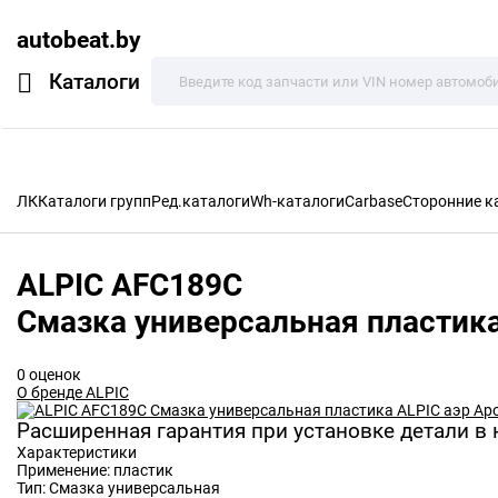
autobeat.by
Каталоги
ЛК
Каталоги групп
Ред.каталоги
Wh-каталоги
Carbase
Сторонние к
ALPIC
AFC189C
Смазка универсальная пластик
0 оценок
О бренде ALPIC
Расширенная гарантия при установке детали в
Характеристики
Применение:
пластик
Тип:
Смазка универсальная