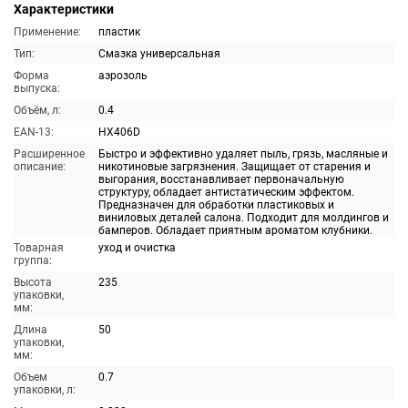
Характеристики
Применение:
пластик
Тип:
Смазка универсальная
Форма
аэрозоль
выпуска:
Объём, л:
0.4
EAN-13:
HX406D
Расширенное
Быстро и эффективно удаляет пыль, грязь, масляные и
описание:
никотиновые загрязнения. Защищает от старения и
выгорания, восстанавливает первоначальную
структуру, обладает антистатическим эффектом.
Предназначен для обработки пластиковых и
виниловых деталей салона. Подходит для молдингов и
бамперов. Обладает приятным ароматом клубники.
Товарная
уход и очистка
группа:
Высота
235
упаковки,
мм:
Длина
50
упаковки,
мм:
Объем
0.7
упаковки, л: