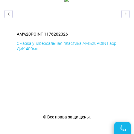
AM%20POINT 1176202326
AM
аэр
Смазка универсальная пластика AM%20POINT аэр
Сма
ДиК 400мл
ПхВ
© Все права защищены.