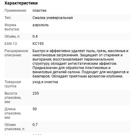
Характеристики
Применение:
пластик
Тип:
Смазка универсальная
Форма
аэрозоль
выпуска:
Объём, л:
0.4
EAN-13:
KC195
Расширенное
Быстро и эффективно удаляет пыль, грязь, масляные и
описание:
никотиновые загрязнения. Защищает от старения и
выгорания, восстанавливает первоначальную
структуру, обладает антистатическим эффектом.
Предназначен для обработки пластиковых и
виниловых деталей салона. Подходит для молдингов и
бамперов. Обладает приятным ароматом клубники.
Товарная
уход и очистка
группа:
Высота
235
упаковки,
мм:
Длина
50
упаковки,
мм:
Объем
0.7
упаковки, л: