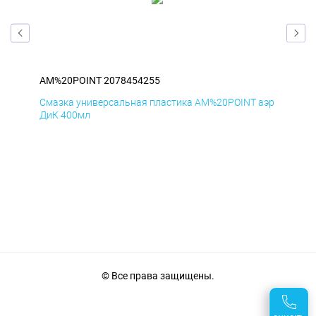
AM%20POINT 2078454255
AM
аэр
Смазка универсальная пластика AM%20POINT аэр
Сма
ДиК 400мл
ПхВ
© Все права защищены.