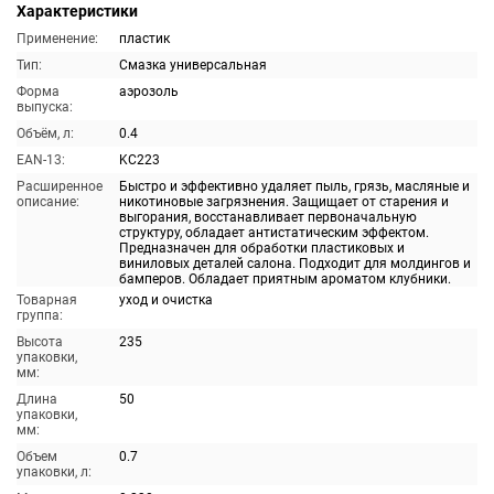
Характеристики
Применение:
пластик
Тип:
Смазка универсальная
Форма
аэрозоль
выпуска:
Объём, л:
0.4
EAN-13:
KC223
Расширенное
Быстро и эффективно удаляет пыль, грязь, масляные и
описание:
никотиновые загрязнения. Защищает от старения и
выгорания, восстанавливает первоначальную
структуру, обладает антистатическим эффектом.
Предназначен для обработки пластиковых и
виниловых деталей салона. Подходит для молдингов и
бамперов. Обладает приятным ароматом клубники.
Товарная
уход и очистка
группа:
Высота
235
упаковки,
мм:
Длина
50
упаковки,
мм:
Объем
0.7
упаковки, л: