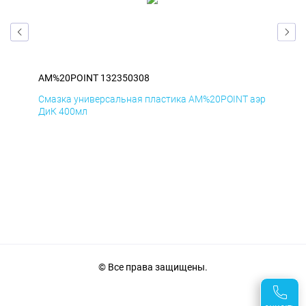
AM%20POINT 132350308
AM
аэр
Смазка универсальная пластика AM%20POINT аэр
Сма
ДиК 400мл
ПхВ
© Все права защищены.