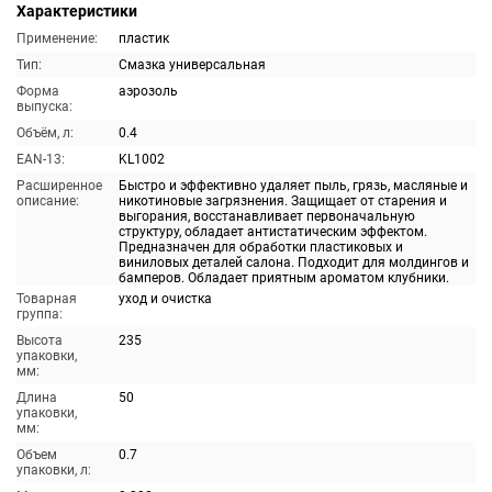
Характеристики
Применение:
пластик
Тип:
Смазка универсальная
Форма
аэрозоль
выпуска:
Объём, л:
0.4
EAN-13:
KL1002
Расширенное
Быстро и эффективно удаляет пыль, грязь, масляные и
описание:
никотиновые загрязнения. Защищает от старения и
выгорания, восстанавливает первоначальную
структуру, обладает антистатическим эффектом.
Предназначен для обработки пластиковых и
виниловых деталей салона. Подходит для молдингов и
бамперов. Обладает приятным ароматом клубники.
Товарная
уход и очистка
группа:
Высота
235
упаковки,
мм:
Длина
50
упаковки,
мм:
Объем
0.7
упаковки, л: