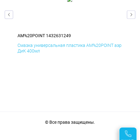
AM%20POINT 1432631249
AM
аэр
Смазка универсальная пластика AM%20POINT аэр
Сма
ДиК 400мл
ПхВ
© Все права защищены.