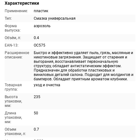
Характеристики
Применение:
пластик
Тип:
Смазка универсальная
Форма
аэрозоль
выпуска:
Объём, л:
0.4
EAN-13:
OC575
Расширенное
Быстро и эффективно удаляет пыль, грязь, масляные и
описание:
никотиновые загрязнения. Защищает от старения и
выгорания, восстанавливает первоначальную
структуру, обладает антистатическим эффектом.
Предназначен для обработки пластиковых и
виниловых деталей салона. Подходит для молдингов и
бамперов. Обладает приятным ароматом клубники.
Товарная
уход и очистка
группа:
Высота
235
упаковки,
мм:
Длина
50
упаковки,
мм:
Объем
0.7
упаковки, л: