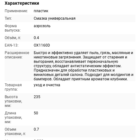
Характеристики
Применение:
пластик
Тип:
Смазка универсальная
Форма
аэрозоль
выпуска:
Объём, л:
0.4
EAN-13:
OX1160D
Расширенное
Быстро и эффективно удаляет пыль, грязь, масляные и
описание:
никотиновые загрязнения. Защищает от старения и
выгорания, восстанавливает первоначальную
структуру, обладает антистатическим эффектом.
Предназначен для обработки пластиковых и
виниловых деталей салона. Подходит для молдингов и
бамперов. Обладает приятным ароматом клубники.
Товарная
уход и очистка
группа:
Высота
235
упаковки,
мм:
Длина
50
упаковки,
мм:
Объем
0.7
упаковки, л: