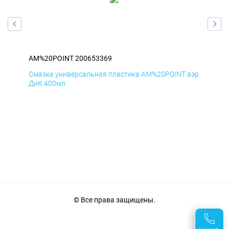
AM%20POINT 200653369
AM
аэр
Смазка универсальная пластика AM%20POINT аэр
Сма
ДиК 400мл
ПхВ
© Все права защищены.