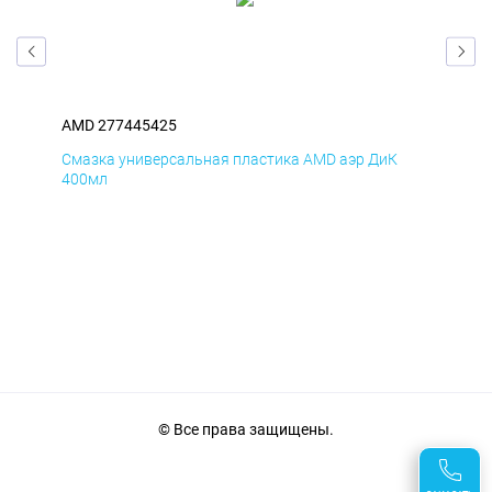
AMD 277445425
AM
Смазка универсальная пластика AMD аэр ДиК
Сма
400мл
40
© Все права защищены.