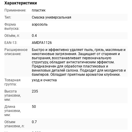
Характеристики
Применение:
пластик
Тип:
Смазка универсальная
Форма
аэрозоль
выпуска:
Объём, л:
0.4
EAN-13:
AMDFA1126
Расширенное
Быстро и эффективно удаляет пыль, грязь, масляные и
описание:
никотиновые загрязнения. Защищает от старения и
выгорания, восстанавливает первоначальную
структуру, обладает антистатическим эффектом.
Предназначен для обработки пластиковых и
виниловых деталей салона. Подходит для молдингов и
бамперов. Обладает приятным ароматом клубники.
Товарная
уход и очистка
группа:
Высота
235
упаковки,
мм:
Длина
50
упаковки,
мм:
Объем
0.7
упаковки, л: