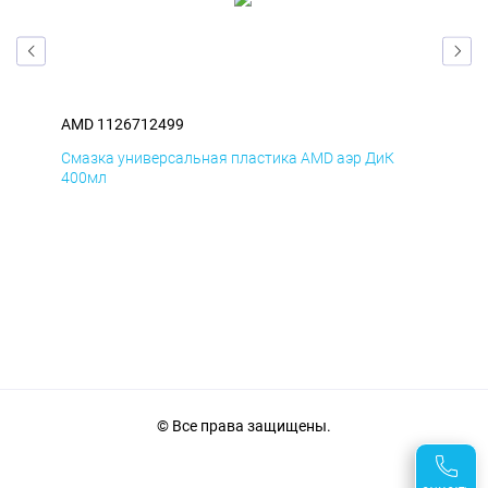
AMD 1126712499
AM
Смазка универсальная пластика AMD аэр ДиК
Сма
400мл
40
© Все права защищены.