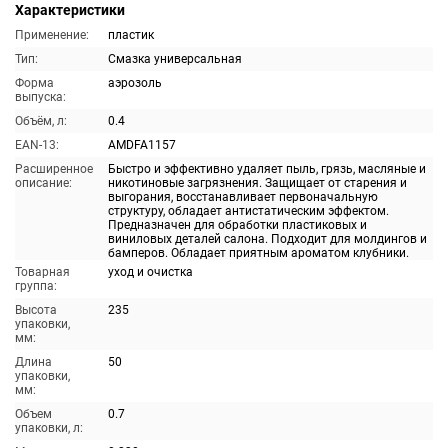
Характеристики
Применение:
пластик
Тип:
Смазка универсальная
Форма
аэрозоль
выпуска:
Объём, л:
0.4
EAN-13:
AMDFA1157
Расширенное
Быстро и эффективно удаляет пыль, грязь, масляные и
описание:
никотиновые загрязнения. Защищает от старения и
выгорания, восстанавливает первоначальную
структуру, обладает антистатическим эффектом.
Предназначен для обработки пластиковых и
виниловых деталей салона. Подходит для молдингов и
бамперов. Обладает приятным ароматом клубники.
Товарная
уход и очистка
группа:
Высота
235
упаковки,
мм:
Длина
50
упаковки,
мм:
Объем
0.7
упаковки, л: