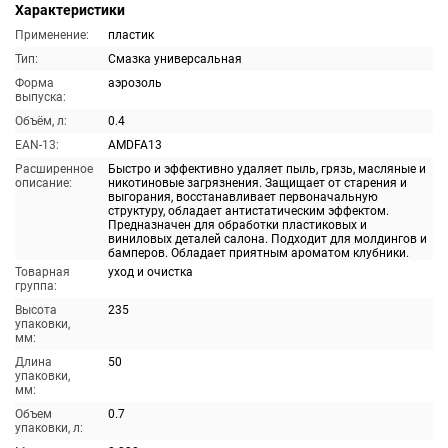
Характеристики
Применение:
пластик
Тип:
Смазка универсальная
Форма
аэрозоль
выпуска:
Объём, л:
0.4
EAN-13:
AMDFA13
Расширенное
Быстро и эффективно удаляет пыль, грязь, масляные и
описание:
никотиновые загрязнения. Защищает от старения и
выгорания, восстанавливает первоначальную
структуру, обладает антистатическим эффектом.
Предназначен для обработки пластиковых и
виниловых деталей салона. Подходит для молдингов и
бамперов. Обладает приятным ароматом клубники.
Товарная
уход и очистка
группа:
Высота
235
упаковки,
мм:
Длина
50
упаковки,
мм:
Объем
0.7
упаковки, л: