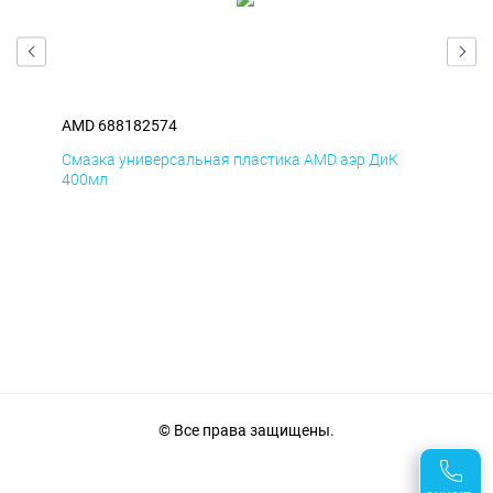
AMD 688182574
AM
Смазка универсальная пластика AMD аэр ДиК
Сма
400мл
40
© Все права защищены.