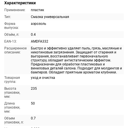
Характеристики
Применение:
пластик
Тип:
Смазка универсальная
Форма
аэрозоль
выпуска:
Объём, л:
0.4
EAN-13:
AMDFA332
Расширенное
Быстро и эффективно удаляет пыль, грязь, масляные и
описание:
никотиновые загрязнения. Защищает от старения и
выгорания, восстанавливает первоначальную
структуру, обладает антистатическим эффектом.
Предназначен для обработки пластиковых и
виниловых деталей салона. Подходит для молдингов и
бамперов. Обладает приятным ароматом клубники.
Товарная
уход и очистка
группа:
Высота
235
упаковки,
мм:
Длина
50
упаковки,
мм:
Объем
0.7
упаковки, л: