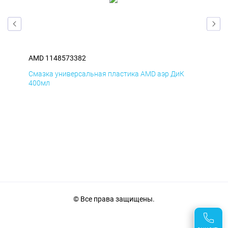
AMD 1148573382
AM
Смазка универсальная пластика AMD аэр ДиК
Сма
400мл
40
© Все права защищены.