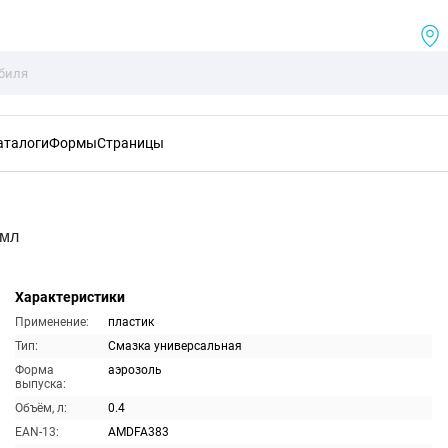
аталоги
Формы
Страницы
0мл
Характеристики
Применение:
пластик
Тип:
Смазка универсальная
Форма
аэрозоль
выпуска:
Объём, л:
0.4
EAN-13:
AMDFA383