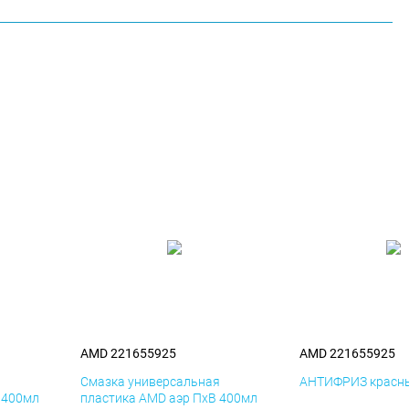
AMD 221655925
AMD 221655925
я
Смазка универсальная
АНТИФРИЗ красны
 400мл
пластика AMD аэр ПхВ 400мл