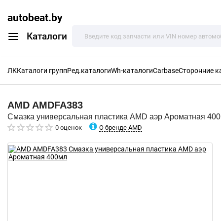
autobeat.by
Каталоги
ЛК
Каталоги групп
Ред.каталоги
Wh-каталоги
Carbase
Сторонние к
AMD
AMDFA383
Смазка универсальная пластика AMD аэр Ароматная 40
О бренде AMD
0 оценок