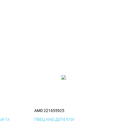
AMD 221655925
й 1л.
ПВЕЦ AMD ДОТ4 910г