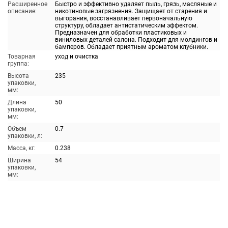
Расширенное
Быстро и эффективно удаляет пыль, грязь, масляные и
описание:
никотиновые загрязнения. Защищает от старения и
выгорания, восстанавливает первоначальную
структуру, обладает антистатическим эффектом.
Предназначен для обработки пластиковых и
виниловых деталей салона. Подходит для молдингов и
бамперов. Обладает приятным ароматом клубники.
Товарная
уход и очистка
группа:
Высота
235
упаковки,
мм:
Длина
50
упаковки,
мм:
Объем
0.7
упаковки, л:
Масса, кг:
0.238
Ширина
54
упаковки,
мм: