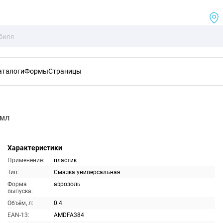
аталоги
Формы
Страницы
0мл
Характеристики
Применение:
пластик
Тип:
Смазка универсальная
Форма
аэрозоль
выпуска:
Объём, л:
0.4
EAN-13:
AMDFA384