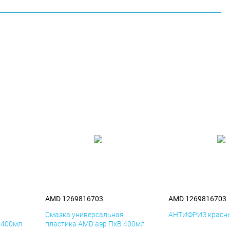
AMD 1269816703
AMD 1269816703
я
Смазка универсальная
АНТИФРИЗ красны
 400мл
пластика AMD аэр ПхВ 400мл