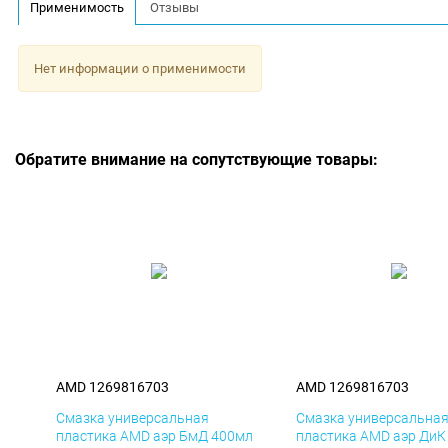
Применимость
Отзывы
Нет информации о применимости
Обратите внимание на сопутствующие товары:
AMD 1269816703
AMD 1269816703
Смазка универсальная
Смазка универсальна
пластика AMD аэр БмД 400мл
пластика AMD аэр ДиК