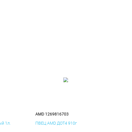
AMD 1269816703
й 1л.
ПВЕЦ AMD ДОТ4 910г