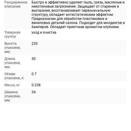
Расширенное
Быстро и эффективно удаляет пыль, грязь, масляные и
описание:
никотиновые загрязнения. Защищает от старения и
выгорания, восстанавливает первоначальную
структуру, обладает антистатическим эффектом.
Предназначен для обработки пластиковых и
виниловых деталей салона. Подходит для молдингов и
бамперов. Обладает приятным ароматом клубники.
Товарная
уход и очистка
группа:
Высота
235
упаковки,
мм:
Длина
50
упаковки,
мм:
Объем
0.7
упаковки, л:
Масса, кг:
0.238
Ширина
54
упаковки,
мм: