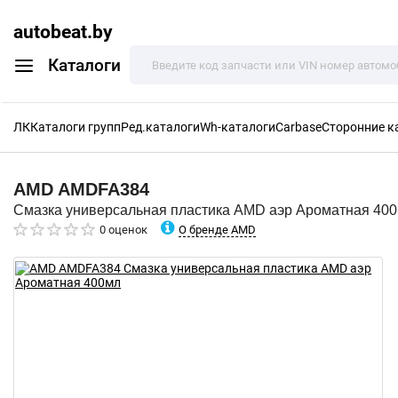
autobeat.by
Каталоги
ЛК
Каталоги групп
Ред.каталоги
Wh-каталоги
Carbase
Сторонние к
AMD
AMDFA384
Смазка универсальная пластика AMD аэр Ароматная 40
О бренде AMD
0 оценок