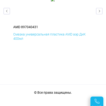
AMD 897040431
AM
Смазка универсальная пластика AMD аэр ДиК
Сма
400мл
40
© Все права защищены.