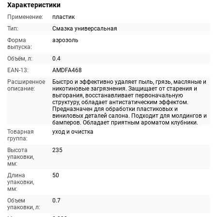
Характеристики
Применение:
пластик
Тип:
Смазка универсальная
Форма
аэрозоль
выпуска:
Объём, л:
0.4
EAN-13:
AMDFA468
Расширенное
Быстро и эффективно удаляет пыль, грязь, масляные и
описание:
никотиновые загрязнения. Защищает от старения и
выгорания, восстанавливает первоначальную
структуру, обладает антистатическим эффектом.
Предназначен для обработки пластиковых и
виниловых деталей салона. Подходит для молдингов и
бамперов. Обладает приятным ароматом клубники.
Товарная
уход и очистка
группа:
Высота
235
упаковки,
мм:
Длина
50
упаковки,
мм:
Объем
0.7
упаковки, л: