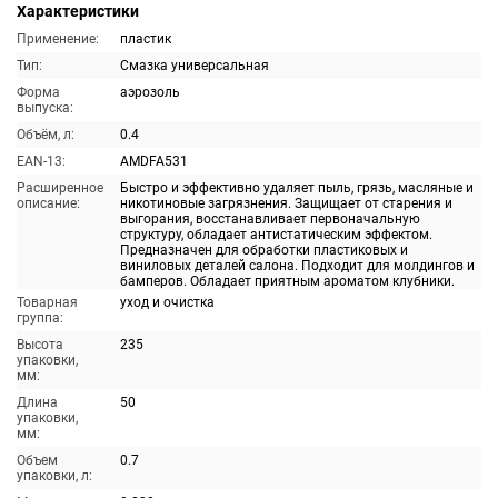
Характеристики
Применение:
пластик
Тип:
Смазка универсальная
Форма
аэрозоль
выпуска:
Объём, л:
0.4
EAN-13:
AMDFA531
Расширенное
Быстро и эффективно удаляет пыль, грязь, масляные и
описание:
никотиновые загрязнения. Защищает от старения и
выгорания, восстанавливает первоначальную
структуру, обладает антистатическим эффектом.
Предназначен для обработки пластиковых и
виниловых деталей салона. Подходит для молдингов и
бамперов. Обладает приятным ароматом клубники.
Товарная
уход и очистка
группа:
Высота
235
упаковки,
мм:
Длина
50
упаковки,
мм:
Объем
0.7
упаковки, л: