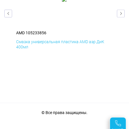
AMD 105233856
AM
Смазка универсальная пластика AMD аэр ДиК
Сма
400мл
40
© Все права защищены.