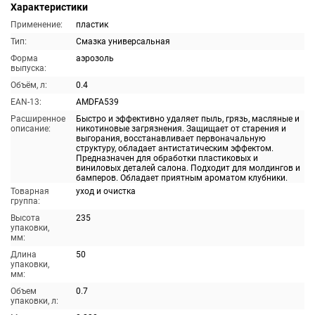
Характеристики
Применение:
пластик
Тип:
Смазка универсальная
Форма
аэрозоль
выпуска:
Объём, л:
0.4
EAN-13:
AMDFA539
Расширенное
Быстро и эффективно удаляет пыль, грязь, масляные и
описание:
никотиновые загрязнения. Защищает от старения и
выгорания, восстанавливает первоначальную
структуру, обладает антистатическим эффектом.
Предназначен для обработки пластиковых и
виниловых деталей салона. Подходит для молдингов и
бамперов. Обладает приятным ароматом клубники.
Товарная
уход и очистка
группа:
Высота
235
упаковки,
мм:
Длина
50
упаковки,
мм:
Объем
0.7
упаковки, л: