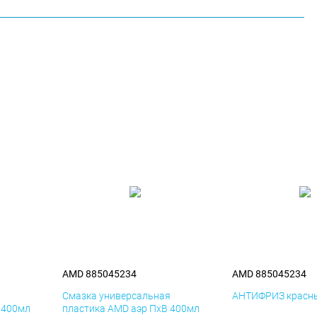
AMD 885045234
AMD 885045234
я
Смазка универсальная
АНТИФРИЗ красны
 400мл
пластика AMD аэр ПхВ 400мл