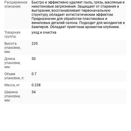
Расширенное
Быстро и эффективно удаляет пыль, грязь, масляные и
описание:
никотиновые загрязнения. Защищает от старения и
выгорания, восстанавливает первоначальную
структуру, обладает антистатическим эффектом.
Предназначен для обработки пластиковых и
виниловых деталей салона. Подходит для молдингов и
бамперов. Обладает приятным ароматом клубники.
Товарная
уход и очистка
группа:
Высота
235
упаковки,
мм:
Длина
50
упаковки,
мм:
Объем
0.7
упаковки, л:
Масса, кг:
0.238
Ширина
54
упаковки,
мм: