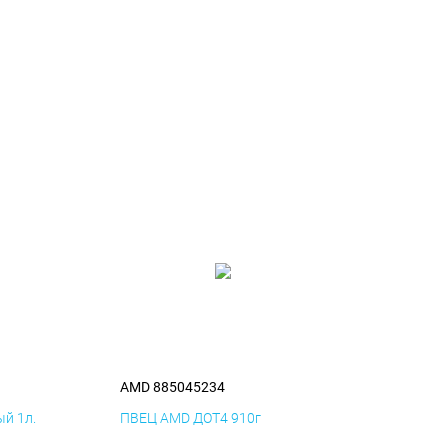
AMD 885045234
й 1л.
ПВЕЦ AMD ДОТ4 910г