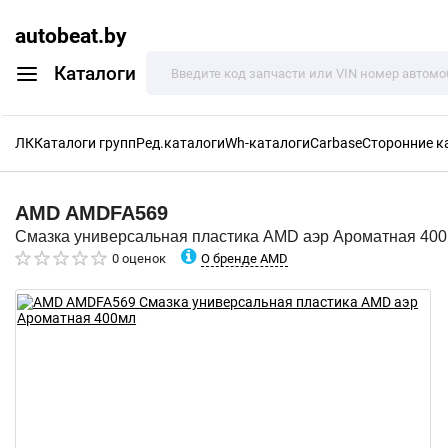
autobeat.by
Каталоги
ЛК
Каталоги групп
Ред.каталоги
Wh-каталоги
Carbase
Сторонние к
AMD
AMDFA569
Смазка универсальная пластика AMD аэр Ароматная 40
О бренде AMD
0 оценок