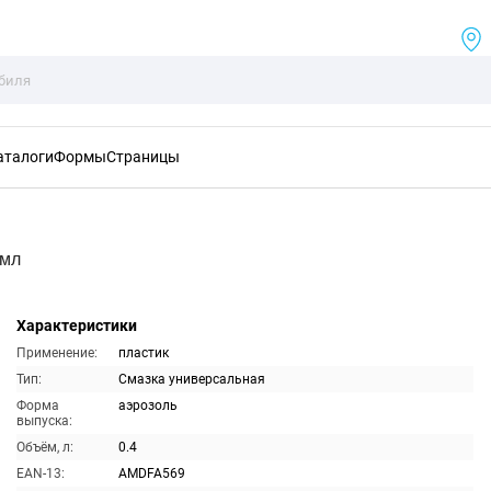
аталоги
Формы
Страницы
0мл
Характеристики
Применение:
пластик
Тип:
Смазка универсальная
Форма
аэрозоль
выпуска:
Объём, л:
0.4
EAN-13:
AMDFA569