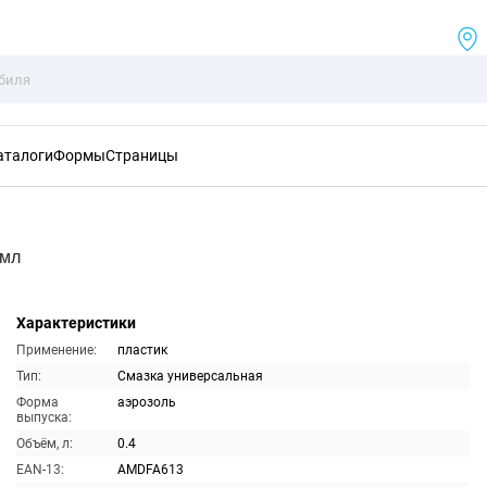
аталоги
Формы
Страницы
0мл
Характеристики
Применение:
пластик
Тип:
Смазка универсальная
Форма
аэрозоль
выпуска:
Объём, л:
0.4
EAN-13:
AMDFA613