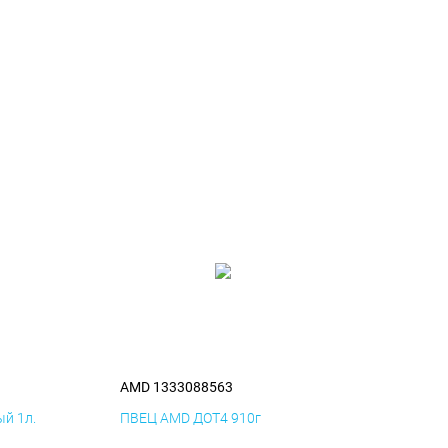
AMD 1333088563
й 1л.
ПВЕЦ AMD ДОТ4 910г