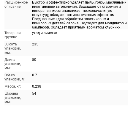
Расширенное
Быстро и эффективно удаляет пыль, грязь, масляные и
описание:
никотиновые загрязнения. Защищает от старения и
выгорания, восстанавливает первоначальную
структуру, обладает антистатическим эффектом.
Предназначен для обработки пластиковых и
виниловых деталей салона. Подходит для молдингов и
бамперов. Обладает приятным ароматом клубники.
Товарная
уход и очистка
группа:
Высота
235
упаковки,
мм:
Длина
50
упаковки,
мм:
Объем
0.7
упаковки, л:
Масса, кг:
0.238
Ширина
54
упаковки,
мм: