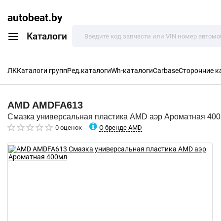
autobeat.by
Каталоги
ЛК
Каталоги групп
Ред.каталоги
Wh-каталоги
Carbase
Сторонние к
AMD
AMDFA613
Смазка универсальная пластика AMD аэр Ароматная 40
О бренде AMD
0 оценок