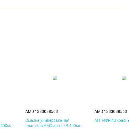
AMD 1333088563
AMD 1333088563
я
Смазка универсальная
АНТИФРИЗ красны
 400мл
пластика AMD аэр ПхВ 400мл