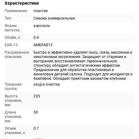
Характеристики
Применение:
пластик
Тип:
Смазка универсальная
Форма
аэрозоль
выпуска:
Объём, л:
0.4
EAN-13:
AMDFA813
Расширенное
Быстро и эффективно удаляет пыль, грязь, масляные и
описание:
никотиновые загрязнения. Защищает от старения и
выгорания, восстанавливает первоначальную
структуру, обладает антистатическим эффектом.
Предназначен для обработки пластиковых и
виниловых деталей салона. Подходит для молдингов и
бамперов. Обладает приятным ароматом клубники.
Товарная
уход и очистка
группа:
Высота
235
упаковки,
мм:
Длина
50
упаковки,
мм:
Объем
0.7
упаковки, л: