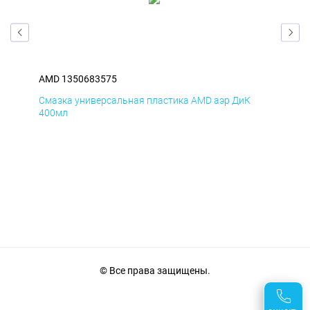
AMD 1350683575
AM
Смазка универсальная пластика AMD аэр ДиК
Сма
400мл
40
© Все права защищены.