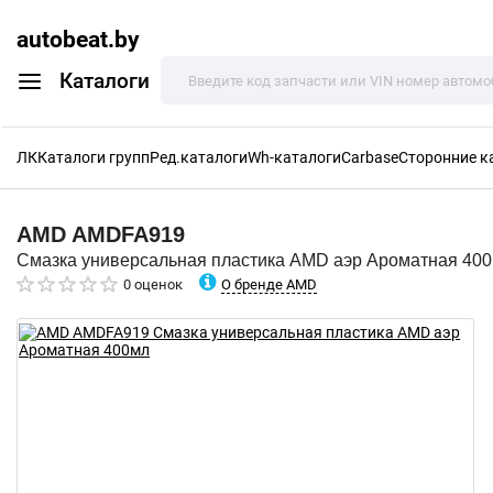
autobeat.by
Каталоги
ЛК
Каталоги групп
Ред.каталоги
Wh-каталоги
Carbase
Сторонние к
AMD
AMDFA919
Смазка универсальная пластика AMD аэр Ароматная 40
О бренде AMD
0 оценок