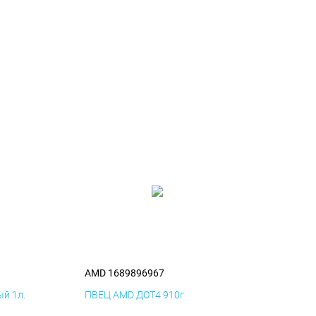
AMD 1689896967
й 1л.
ПВЕЦ AMD ДОТ4 910г