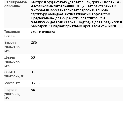
Расширенное
Быстро и эффективно удаляет пыль, грязь, масляные и
описание:
никотиновые загрязнения. Защищает от старения и
выгорания, восстанавливает первоначальную
структуру, обладает антистатическим эффектом.
Предназначен для обработки пластиковых и
виниловых деталей салона. Подходит для молдингов и
бамперов. Обладает приятным ароматом клубники.
Товарная
уход и очистка
группа:
Высота
235
упаковки,
мм:
Длина
50
упаковки,
мм:
Объем
0.7
упаковки, л:
Масса, кг:
0.238
Ширина
54
упаковки,
мм: