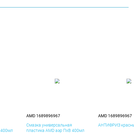
AMD 1689896967
AMD 1689896967
я
Смазка универсальная
АНТИФРИЗ красны
 400мл
пластика AMD аэр ПхВ 400мл