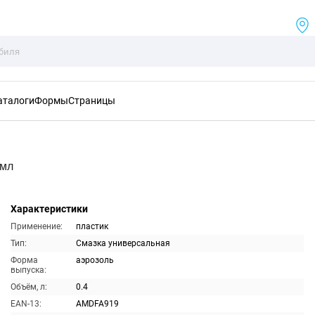
аталоги
Формы
Страницы
0мл
Характеристики
Применение:
пластик
Тип:
Смазка универсальная
Форма
аэрозоль
выпуска:
Объём, л:
0.4
EAN-13:
AMDFA919