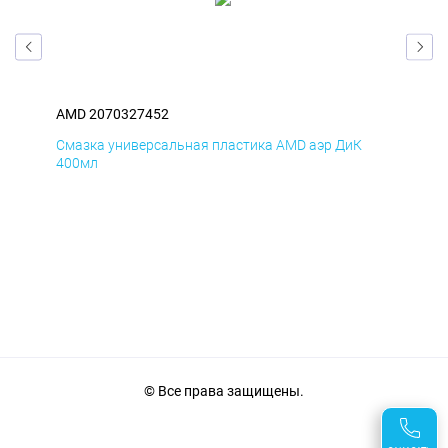
AMD 2070327452
AM
Смазка универсальная пластика AMD аэр ДиК
Сма
400мл
40
© Все права защищены.