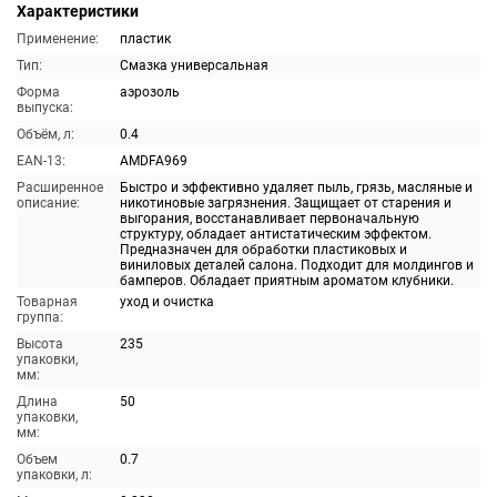
Характеристики
Применение:
пластик
Тип:
Смазка универсальная
Форма
аэрозоль
выпуска:
Объём, л:
0.4
EAN-13:
AMDFA969
Расширенное
Быстро и эффективно удаляет пыль, грязь, масляные и
описание:
никотиновые загрязнения. Защищает от старения и
выгорания, восстанавливает первоначальную
структуру, обладает антистатическим эффектом.
Предназначен для обработки пластиковых и
виниловых деталей салона. Подходит для молдингов и
бамперов. Обладает приятным ароматом клубники.
Товарная
уход и очистка
группа:
Высота
235
упаковки,
мм:
Длина
50
упаковки,
мм:
Объем
0.7
упаковки, л: