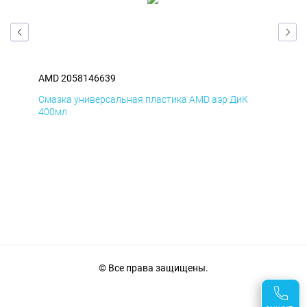
AMD 2058146639
AM
Смазка универсальная пластика AMD аэр ДиК
Сма
400мл
40
© Все права защищены.