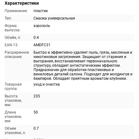
Характеристики
Применение:
пластик
Тип:
Смазка универсальная
Форма
аэрозоль
выпуска:
Объём, л:
0.4
EAN-13:
AMDFC31
Расширенное
Быстро и эффективно удаляет пыль, грязь, масляные и
описание:
никотиновые загрязнения. Защищает от старения и
выгорания, восстанавливает первоначальную
структуру, обладает антистатическим эффектом.
Предназначен для обработки пластиковых и
виниловых деталей салона. Подходит для молдингов и
бамперов. Обладает приятным ароматом клубники.
Товарная
уход и очистка
группа:
Высота
235
упаковки,
мм:
Длина
50
упаковки,
мм:
Объем
0.7
упаковки, л: