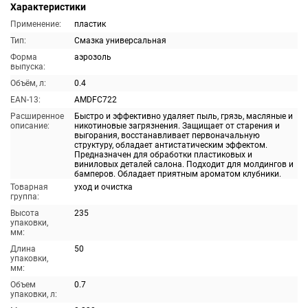
Характеристики
Применение:
пластик
Тип:
Смазка универсальная
Форма
аэрозоль
выпуска:
Объём, л:
0.4
EAN-13:
AMDFC722
Расширенное
Быстро и эффективно удаляет пыль, грязь, масляные и
описание:
никотиновые загрязнения. Защищает от старения и
выгорания, восстанавливает первоначальную
структуру, обладает антистатическим эффектом.
Предназначен для обработки пластиковых и
виниловых деталей салона. Подходит для молдингов и
бамперов. Обладает приятным ароматом клубники.
Товарная
уход и очистка
группа:
Высота
235
упаковки,
мм:
Длина
50
упаковки,
мм:
Объем
0.7
упаковки, л: