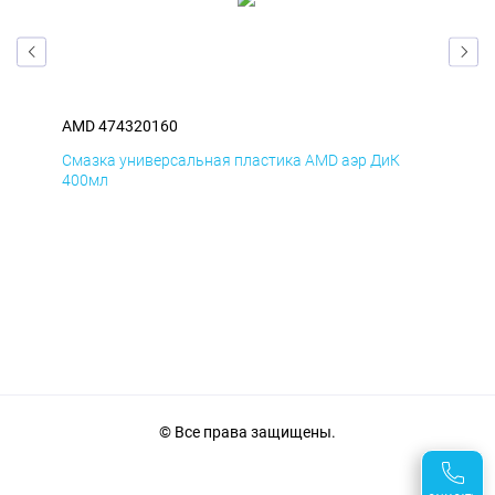
AMD 474320160
AM
Смазка универсальная пластика AMD аэр ДиК
Сма
400мл
40
© Все права защищены.