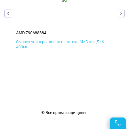
AMD 790688884
AM
Смазка универсальная пластика AMD аэр ДиК
Сма
400мл
40
© Все права защищены.