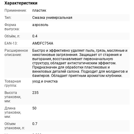
Характеристики
Применение:
пластик
Тип:
Смазка универсальная
Форма
аэрозоль
выпуска:
Объём, л:
0.4
EAN-13:
AMDFC754A
Расширенное
Быстро и эффективно удаляет пыль, грязь, масляные и
описание:
никотиновые загрязнения. Защищает от старения и
выгорания, восстанавливает первоначальную
структуру, обладает антистатическим эффектом.
Предназначен для обработки пластиковых и
виниловых деталей салона. Подходит для молдингов и
бамперов. Обладает приятным ароматом клубники.
Товарная
уход и очистка
группа:
Высота
235
упаковки,
мм:
Длина
50
упаковки,
мм:
Объем
0.7
упаковки, л: