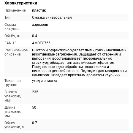
Характеристики
Применение:
пластик
Тип:
Смазка универсальная
Форма
аэрозоль
выпуска:
Объём, л:
0.4
EAN-13:
AMDFC755
Расширенное
Быстро и эффективно удаляет пыль, грязь, масляные и
описание:
никотиновые загрязнения. Защищает от старения и
выгорания, восстанавливает первоначальную
структуру, обладает антистатическим эффектом.
Предназначен для обработки пластиковых и
виниловых деталей салона. Подходит для молдингов и
бамперов. Обладает приятным ароматом клубники.
Товарная
уход и очистка
группа:
Высота
235
упаковки,
мм:
Длина
50
упаковки,
мм:
Объем
0.7
упаковки, л: