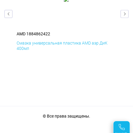
AMD 1884862422
AM
Смазка универсальная пластика AMD аэр ДиК
Сма
400мл
40
© Все права защищены.