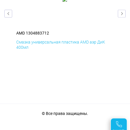
AMD 1304883712
AM
Смазка универсальная пластика AMD аэр ДиК
Сма
400мл
40
© Все права защищены.