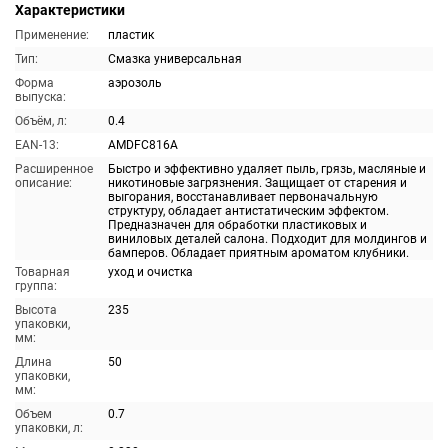
Характеристики
Применение:
пластик
Тип:
Смазка универсальная
Форма
аэрозоль
выпуска:
Объём, л:
0.4
EAN-13:
AMDFC816A
Расширенное
Быстро и эффективно удаляет пыль, грязь, масляные и
описание:
никотиновые загрязнения. Защищает от старения и
выгорания, восстанавливает первоначальную
структуру, обладает антистатическим эффектом.
Предназначен для обработки пластиковых и
виниловых деталей салона. Подходит для молдингов и
бамперов. Обладает приятным ароматом клубники.
Товарная
уход и очистка
группа:
Высота
235
упаковки,
мм:
Длина
50
упаковки,
мм:
Объем
0.7
упаковки, л: