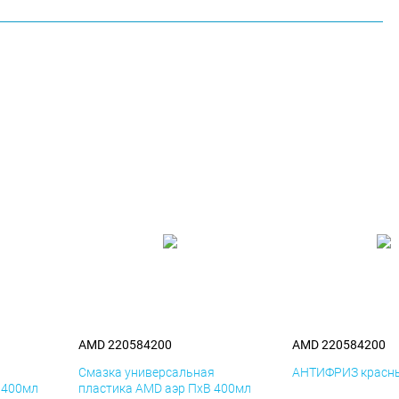
AMD 220584200
AMD 220584200
я
Смазка универсальная
АНТИФРИЗ красны
 400мл
пластика AMD аэр ПхВ 400мл