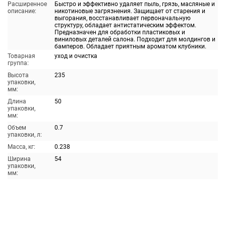
Расширенное
Быстро и эффективно удаляет пыль, грязь, масляные и
описание:
никотиновые загрязнения. Защищает от старения и
выгорания, восстанавливает первоначальную
структуру, обладает антистатическим эффектом.
Предназначен для обработки пластиковых и
виниловых деталей салона. Подходит для молдингов и
бамперов. Обладает приятным ароматом клубники.
Товарная
уход и очистка
группа:
Высота
235
упаковки,
мм:
Длина
50
упаковки,
мм:
Объем
0.7
упаковки, л:
Масса, кг:
0.238
Ширина
54
упаковки,
мм: