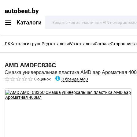
autobeat.by
Каталоги
ЛК
Каталоги групп
Ред.каталоги
Wh-каталоги
Carbase
Сторонние к
AMD
AMDFC836C
Смазка универсальная пластика AMD аэр Ароматная 40
О бренде AMD
0 оценок