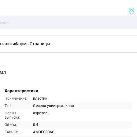
аталоги
Формы
Страницы
0мл
Характеристики
Применение:
пластик
Тип:
Смазка универсальная
Форма
аэрозоль
выпуска:
Объём, л:
0.4
EAN-13:
AMDFC836C