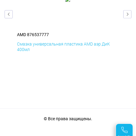
AMD 876537777
AM
Смазка универсальная пластика AMD аэр ДиК
Сма
400мл
40
© Все права защищены.