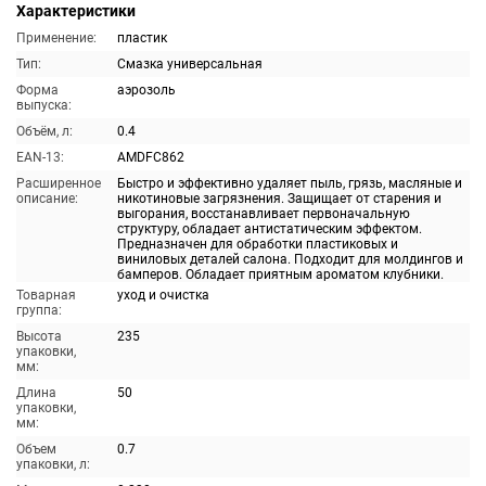
Характеристики
Применение:
пластик
Тип:
Смазка универсальная
Форма
аэрозоль
выпуска:
Объём, л:
0.4
EAN-13:
AMDFC862
Расширенное
Быстро и эффективно удаляет пыль, грязь, масляные и
описание:
никотиновые загрязнения. Защищает от старения и
выгорания, восстанавливает первоначальную
структуру, обладает антистатическим эффектом.
Предназначен для обработки пластиковых и
виниловых деталей салона. Подходит для молдингов и
бамперов. Обладает приятным ароматом клубники.
Товарная
уход и очистка
группа:
Высота
235
упаковки,
мм:
Длина
50
упаковки,
мм:
Объем
0.7
упаковки, л: